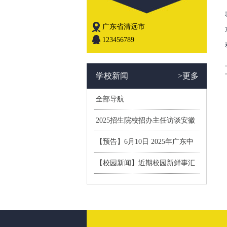
广东省清远市
123456789
学校新闻
>更多
全部导航
2025招生院校招办主任访谈安徽
师范大学
【预告】6月10日 2025年广东中
职课堂教学数字化评价省级
【校园新闻】近期校园新鲜事汇
总