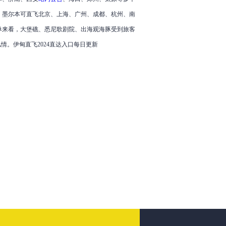
外，墨尔本可直飞北京、上海、广州、成都、杭州、南
单来看，大堡礁、悉尼歌剧院、出海观海豚受到旅客
情。伊甸直飞2024直达入口每日更新