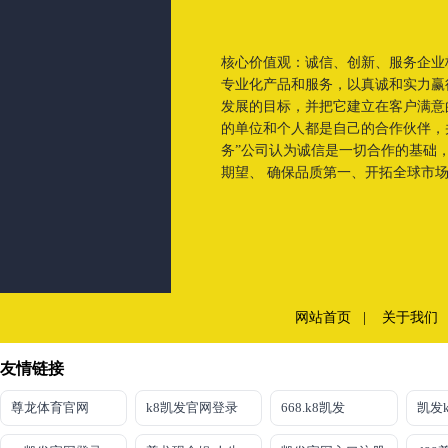
核心价值观：诚信、创新、服务企业
专业化产品和服务，以真诚和实力赢
发展的目标，并把它建立在客户满意
的单位和个人都是自己的合作伙伴，
务”公司认为诚信是一切合作的基础
期望、 确保品质第一、开拓全球市场。
网站首页
|
关于我们
友情链接
尊龙体育官网
k8凯发官网登录
668.k8凯发
凯发