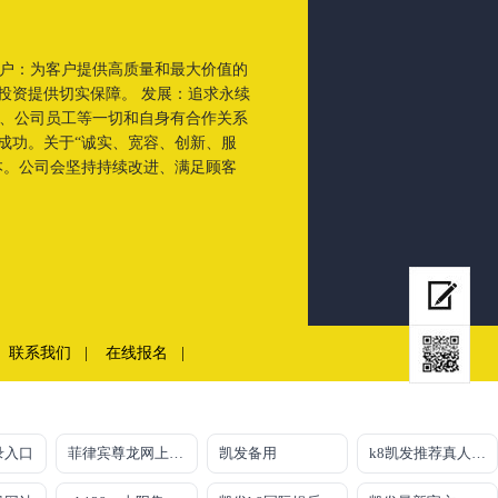
客户：为客户提供高质量和最大价值的
投资提供切实保障。 发展：追求永续
东、公司员工等一切和自身有合作关系
成功。关于“诚实、宽容、创新、服
本。公司会坚持持续改进、满足顾客
联系我们
|
在线报名
|
录入口
菲律宾尊龙网上娱乐
凯发备用
k8凯发推荐真人娱乐手机app