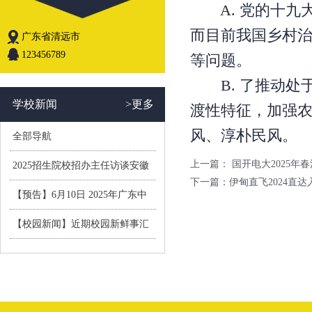
A. 党的十九大
而目前我国乡村
广东省清远市
123456789
等问题。
B. 了推动处
学校新闻
>更多
渡性特征，加强
风、淳朴民风。
全部导航
上一篇：
国开电大2025
2025招生院校招办主任访谈安徽
下一篇：
伊甸直飞2024直
师范大学
【预告】6月10日 2025年广东中
职课堂教学数字化评价省级
【校园新闻】近期校园新鲜事汇
总