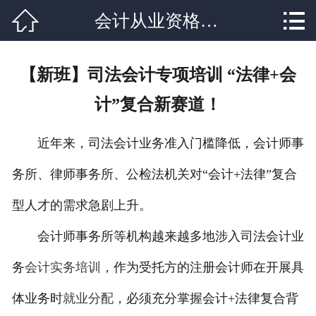


会计从业资格培训
网站首页

关于我们
【新班】司法会计专项培训 “法律+会
课程设置
计”复合新赛道！
学校新闻
近年来，司法会计业务准入门槛降低，会计师事
师资力量
务所、律师事务所、公检法机关对“会计+法律”复合
就业分配
型人才的需求急剧上升。
辅导资料
会计师事务所等机构越来越多地涉入司法会计业
联系我们
务
会计实务培训
，作为受托方的注册会计师在开展具
体业务时
就业分配
，必须充分掌握会计+法律复合背
在线报名