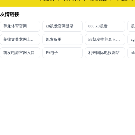
友情链接
尊龙体育官网
k8凯发官网登录
668.k8凯发
凯
菲律宾尊龙网上娱乐
凯发备用
k8凯发推荐真人娱乐手机app
凯发电游官网入口
PA电子
利来国际电投网站