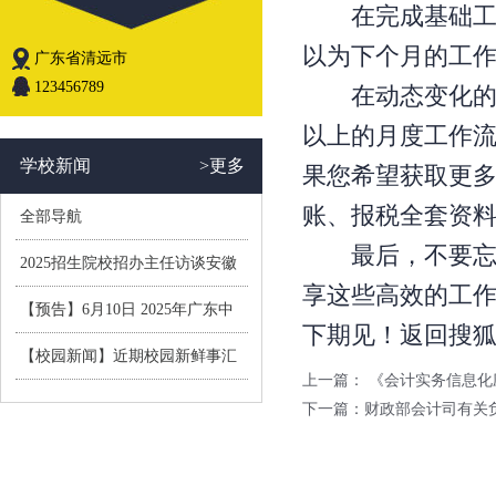
在完成基础工作
以为下个月的工
广东省清远市
123456789
在动态变化的商
以上的月度工作
学校新闻
>更多
果您希望获取更
账、报税全套资
全部导航
最后，不要忘了
2025招生院校招办主任访谈安徽
享这些高效的工
师范大学
【预告】6月10日 2025年广东中
下期见！返回搜
职课堂教学数字化评价省级
【校园新闻】近期校园新鲜事汇
上一篇：
《会计实务信息化
总
下一篇：
财政部会计司有关